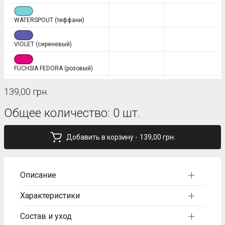
WATERSPOUT (тиффани)
VIOLET (сиреневый)
FUCHSIA FEDORA (розовый)
139,00 грн.
CHICORY COFFEE (темно-
коричневый)
Общее количество:
0
шт.
AMAZON (зеленый)
Добавить в корзину -
139,00 грн.
MIDHIGHT (синий)
KHAKI (зеленый)
Описание
Характеристики
AMPARO BLUE (электрик)
Состав и уход
PURPLE ROSE (фиолетовый)