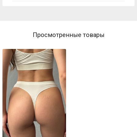
AURORA RED (красный)
FADED DENIM (голубой)
Просмотренные товары
VERDINO (ментоловый)
NUDE (бежевый)
DEEP TAUPE (коричневый)
FLAMENCO (пудровый)
MARSALA (багровый)
CHISELED STONE (светло-
серый)
EVENING BLUE (тёмно-синий)