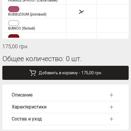
FRAGILE SPROUT (салатовый)
BUBBLEGUM (розовый)
BIANCO (белый)
WINERY (винный)
175,00 грн.
OLIVE BRANCH (оливковый)
Общее количество:
0
шт.
GREEN ASH (фисташковый)
Добавить в корзину -
175,00 грн.
DEEP TAUPE (коричневый)
Описание
AMPARO BLUE (синий)
Характеристики
NATURALE (бежевый)
Состав и уход
VERI PERI (сиреневый)