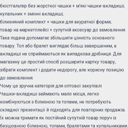
бюстгальтер без жорсткої чашки + м’які чашки-вкладиші;
купальник + змінні вкладиші;
білизняний комплект + чашки для акуратної форми;
товар на маркетплейсі + супутній аксесуар до замовлення.
Така подача допомагає збільшити цінність основного
товару. Топ або бралет виглядає більш завершеним, а
вкладиші не сприймаються як випадкова дрібниця. Для
магазину це простий спосіб розширити картку товару,
зібрати комплект і додати недорогу, але корисну позицію
до замовлення.
Чому це зручна категорія для оптової закупівлі
Чашки-вкладиші займають мало місця, легко
комбінуються з білизною та топами, не потребують
складної презентації й підходять для повторних продажів.
Їх можна тримати як постійний супутній товар поруч із
безшовною білизною, топами, бралетами та купальниками.