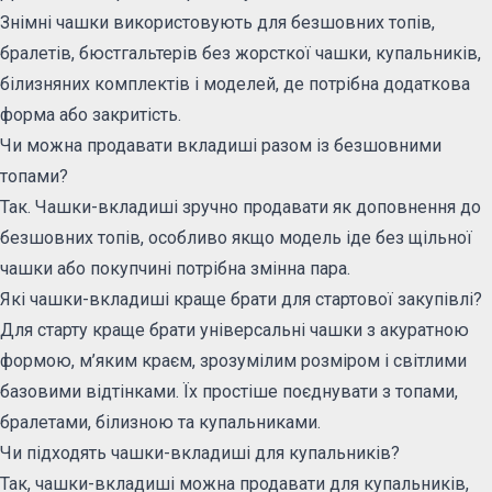
Знімні чашки використовують для безшовних топів,
бралетів, бюстгальтерів без жорсткої чашки, купальників,
білизняних комплектів і моделей, де потрібна додаткова
форма або закритість.
Чи можна продавати вкладиші разом із безшовними
топами?
Так. Чашки-вкладиші зручно продавати як доповнення до
безшовних топів, особливо якщо модель іде без щільної
чашки або покупчині потрібна змінна пара.
Які чашки-вкладиші краще брати для стартової закупівлі?
Для старту краще брати універсальні чашки з акуратною
формою, м’яким краєм, зрозумілим розміром і світлими
базовими відтінками. Їх простіше поєднувати з топами,
бралетами, білизною та купальниками.
Чи підходять чашки-вкладиші для купальників?
Так, чашки-вкладиші можна продавати для купальників,