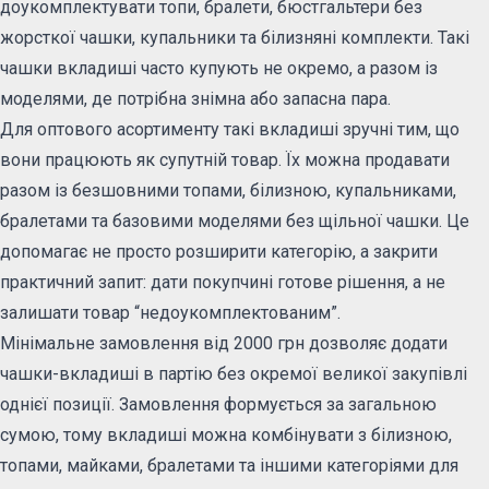
доукомплектувати топи, бралети, бюстгальтери без
жорсткої чашки, купальники та білизняні комплекти. Такі
чашки вкладиші часто купують не окремо, а разом із
моделями, де потрібна знімна або запасна пара.
Для оптового асортименту такі вкладиші зручні тим, що
вони працюють як супутній товар. Їх можна продавати
разом із безшовними топами, білизною, купальниками,
бралетами та базовими моделями без щільної чашки. Це
допомагає не просто розширити категорію, а закрити
практичний запит: дати покупчині готове рішення, а не
залишати товар “недоукомплектованим”.
Мінімальне замовлення від 2000 грн дозволяє додати
чашки-вкладиші в партію без окремої великої закупівлі
однієї позиції. Замовлення формується за загальною
сумою, тому вкладиші можна комбінувати з білизною,
топами, майками, бралетами та іншими категоріями для