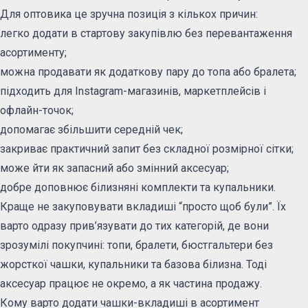
Для оптовика це зручна позиція з кількох причин:
легко додати в стартову закупівлю без перевантаження
асортименту;
можна продавати як додаткову пару до топа або бралета;
підходить для Instagram-магазинів, маркетплейсів і
офлайн-точок;
допомагає збільшити середній чек;
закриває практичний запит без складної розмірної сітки;
може йти як запасний або змінний аксесуар;
добре доповнює білизняні комплекти та купальники.
Краще не закуповувати вкладиші “просто щоб були”. Їх
варто одразу прив’язувати до тих категорій, де вони
зрозумілі покупчині: топи, бралети, бюстгальтери без
жорсткої чашки, купальники та базова білизна. Тоді
аксесуар працює не окремо, а як частина продажу.
Кому варто додати чашки-вкладиші в асортимент