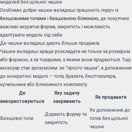
моделей без щільної чашки.
Особливо добре чашки-вкладиші працюють поруч із
безшовними топами
і
безшовною білизною
, де покупчині
важливі акуратна форма, закритість і можливість
адаптувати модель під себе.
Де чашки-вкладиші дають більше продажів
Чашки-вкладиші краще розкладати не тільки за розміром
або формою, а за товарами, з якими вони продаються. Тоді
аксесуар стає зрозумілим: не “просто чашка”, а доповнення
до конкретної моделі — топа, бралета, бюстгальтера,
купальника або білизняного комплекту.
Де
Яку задачу
Як продавати
використовуються
закривають
Як доповнення до
Додають форму та
Безшовні топи
топів без щільної
закритість
чашки