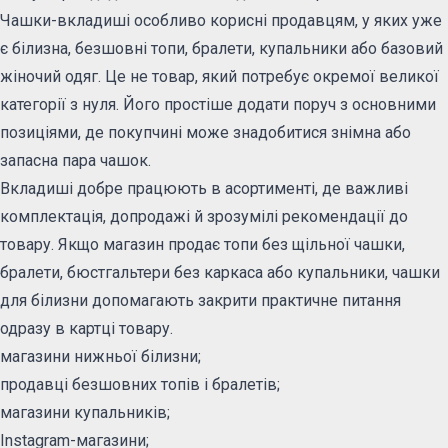
Чашки-вкладиші особливо корисні продавцям, у яких уже
є білизна, безшовні топи, бралети, купальники або базовий
жіночий одяг. Це не товар, який потребує окремої великої
категорії з нуля. Його простіше додати поруч з основними
позиціями, де покупчині може знадобитися знімна або
запасна пара чашок.
Вкладиші добре працюють в асортименті, де важливі
комплектація, допродажі й зрозумілі рекомендації до
товару. Якщо магазин продає топи без щільної чашки,
бралети, бюстгальтери без каркаса або купальники, чашки
для білизни допомагають закрити практичне питання
одразу в картці товару.
магазини нижньої білизни;
продавці безшовних топів і бралетів;
магазини купальників;
Instagram-магазини;