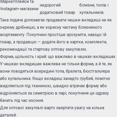
Маркетплейси та
недорогий
білизни, топів і
Instagram-магазини
додатковий товар
купальників
Така подача допомагає продавати чашки-вкладиші не як
окрему дрібницю, а як корисну частину білизняного
асортименту. Покупчині простіше зрозуміти, навіщо їй
товар, а продавцю — додати його в картки, комплекти,
рекомендації та стартову оптову закупівлю.
Форма, щільність і край: що важливо в чашках-вкладишах
У чашках-вкладишах важлива не тільки форма, а й те, як
вони поводяться всередині топа, бралета, бюстгальтера
або купальника. Якщо вкладиш занадто грубий, помітно
виділяється під тканиною, швидко втрачає форму або
відрізняється за симетрією в парі, покупчиня це одразу
бачить під час носіння.
Для оптової закупівлі варто звертати увагу на кілька
деталей: