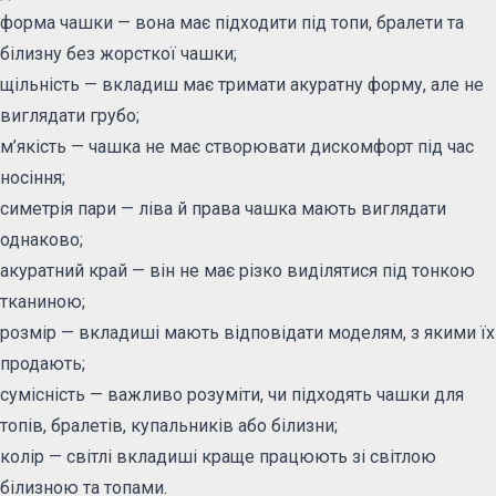
форма чашки — вона має підходити під топи, бралети та
білизну без жорсткої чашки;
щільність — вкладиш має тримати акуратну форму, але не
виглядати грубо;
м’якість — чашка не має створювати дискомфорт під час
носіння;
симетрія пари — ліва й права чашка мають виглядати
однаково;
акуратний край — він не має різко виділятися під тонкою
тканиною;
розмір — вкладиші мають відповідати моделям, з якими їх
продають;
сумісність — важливо розуміти, чи підходять чашки для
топів, бралетів, купальників або білизни;
колір — світлі вкладиші краще працюють зі світлою
білизною та топами.