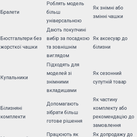
Роблять модель
Як знімні або
Бралети
більш
змінні чашки
універсальною
Дають покупчині
Бюстгальтери без
вибір за посадкою
Як аксесуар до
жорсткої чашки
та зовнішнім
білизни
виглядом
Підходять для
моделей зі
Як сезонний
Купальники
знімними
супутній товар
вкладишами
Як частину
Допомагають
Білизняні
комплекту або
зібрати більш
комплекти
рекомендацію до
готове рішення
замовлення
Працюють як
Як допродажу до