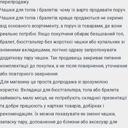
перепродажу.
Чашки для топів і бралетів: чому їх варто продавати поруч
Чашки для топів і бралетів краще продаються не окремо
від основного асортименту, а поруч із товарами, де вони
реально потрібні. Якщо покупчиня обирає безшовний топ,
бралет, бюстгальтер без жорсткої чашки або купальник зі
знімними вкладишами, логічно одразу запропонувати
додаткову пару чашок. Так продавець закриває питання
комплектації до покупки, а не після повернення, уточнення
або повторного звернення.
Для магазину це проста допродажа зі зрозумілою
користю. Вкладиші для бюстгальтера, топа або бралета
займають мало місця, не потребують складної презентації
та добре працюють у картках товарів, добірках і
рекомендаціях. Їх можна показувати як змінні чашки,
запасну пару, доповнення до білизни або аксесуар для