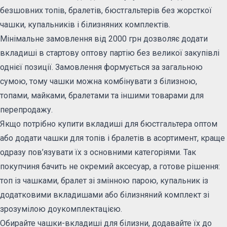
безшовних топів, бралетів, бюстгальтерів без жорсткої
чашки, купальників і білизняних комплектів.
Мінімальне замовлення від 2000 грн дозволяє додати
вкладиші в стартову оптову партію без великої закупівлі
однієї позиції. Замовлення формується за загальною
сумою, тому чашки можна комбінувати з білизною,
топами, майками, бралетами та іншими товарами для
перепродажу.
Якщо потрібно купити вкладиші для бюстгальтера оптом
або додати чашки для топів і бралетів в асортимент, краще
одразу пов’язувати їх з основними категоріями. Так
покупчиня бачить не окремий аксесуар, а готове рішення:
топ із чашками, бралет зі змінною парою, купальник із
додатковими вкладишами або білизняний комплект зі
зрозумілою доукомплектацією.
Обирайте чашки-вкладиші для білизни, додавайте їх до