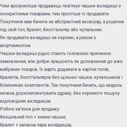
Чим зрозуміліше продавець пов’язує чашки-вкладиші з
конкретними товарами, тим простіше їх продавати.
Покупчиня має бачити не абстрактний аксесуар, а рішення
під свій топ, бралет, бюстгальтер або купальник.
Як продавати вкладиші не окремо, а разом з
асортиментом
Чашки-вкладиші рідко стають головною причиною
замовлення, але добре працюють як доповнення до вже
вибраних товарів. Їх варто додавати в картки топів,
бралетів, бюстгальтерів без щільної чашки, купальників і
білизняних комплектів. Так покупчиня бачить, що модель
можна доукомплектувати одразу, без окремого пошуку
відповідних вкладишів.
Робочі зв’язки для продажу:
безшовний топ + знімні чашки;
бралет + запасна пара вкладишів;