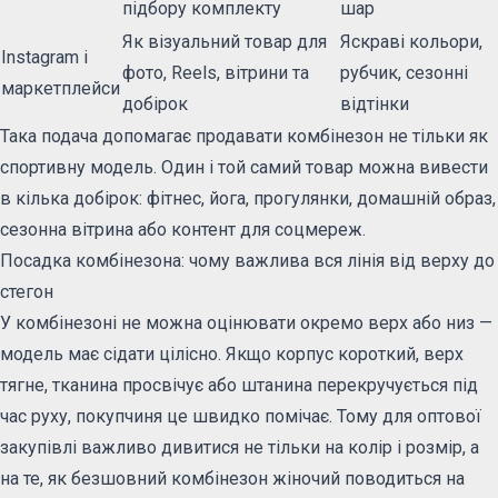
підбору комплекту
шар
Як візуальний товар для
Яскраві кольори,
Instagram і
фото, Reels, вітрини та
рубчик, сезонні
маркетплейси
добірок
відтінки
Така подача допомагає продавати комбінезон не тільки як
спортивну модель. Один і той самий товар можна вивести
в кілька добірок: фітнес, йога, прогулянки, домашній образ,
сезонна вітрина або контент для соцмереж.
Посадка комбінезона: чому важлива вся лінія від верху до
стегон
У комбінезоні не можна оцінювати окремо верх або низ —
модель має сідати цілісно. Якщо корпус короткий, верх
тягне, тканина просвічує або штанина перекручується під
час руху, покупчиня це швидко помічає. Тому для оптової
закупівлі важливо дивитися не тільки на колір і розмір, а
на те, як безшовний комбінезон жіночий поводиться на