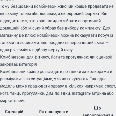
Тому безшовний комбінезон жіночий краще продавати не
як заміну топам або лосинам, а як окремий формат. Він
підходить тим, хто хоче швидко зібрати спортивний,
домашній або міський образ без вибору комплекту. Для
магазину це плюс: комбінезон можна показувати поруч із
топами та лосинами, але продавати через інший зміст —
одна річ замість підбору верху й низу.
Комбінезони для фітнесу, йоги та прогулянок: які сценарії
закриває категорія
Комбінезони краще розкладати не тільки за кольорами й
розмірами, а за ситуаціями, у яких їх купують. Так одна
модель може працювати одразу в кількох напрямах: спорт,
йога, танці, прогулянки, дім, поїздки, Instagram-вітрина або
маркетплейс.
Що
Сценарій
Як показувати
запропонувати