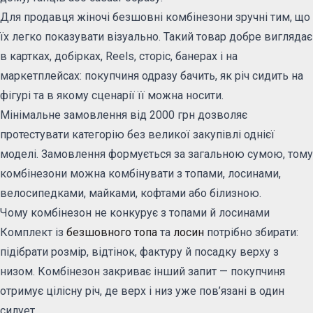
Для продавця жіночі безшовні комбінезони зручні тим, що
їх легко показувати візуально. Такий товар добре виглядає
в картках, добірках, Reels, сторіс, банерах і на
маркетплейсах: покупчиня одразу бачить, як річ сидить на
фігурі та в якому сценарії її можна носити.
Мінімальне замовлення від 2000 грн дозволяє
протестувати категорію без великої закупівлі однієї
моделі. Замовлення формується за загальною сумою, тому
комбінезони можна комбінувати з топами, лосинами,
велосипедками, майками, кофтами або білизною.
Чому комбінезон не конкурує з топами й лосинами
Комплект із
безшовного топа
та
лосин
потрібно збирати:
підібрати розмір, відтінок, фактуру й посадку верху з
низом. Комбінезон закриває інший запит — покупчиня
отримує цілісну річ, де верх і низ уже пов’язані в один
силует.