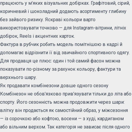
працюють у м’яких візуальних добірках. Графітовий, сірий,
коричневий і шоколадний додають асортименту глибину
без зайвого ризику. Яскраві кольори варто
використовувати точково — для Instagram-вітрини, літніх
добірок, Reels і акцентних карток.
Фактура в рубчик робить модель помітнішою в кадрі й
допомагає відрізнити її від звичайного спортивного одягу.
Для продавця це плюс: один і той самий фасон можна
показувати по-різному за рахунок кольору, фактури та
верхнього шару.
Як продавати комбінезони довше одного сезону
Комбінезон не обов’язково прив’язувати тільки до літа або
спорту. Його сезонність можна продовжити через шари:
влітку він продається як самостійний образ, у міжсезоння
— із сорочкою або кофтою, восени — з худі, кардиганом
або вільним верхом. Так категорія не зависає після одного