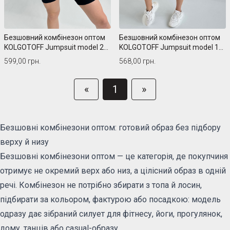
Безшовний комбінезон оптом
Безшовний комбінезон оптом
KOLGOTOFF Jumpsuit model 2
KOLGOTOFF Jumpsuit model 1
(широкая бретель)
(тонка бретель)
599,00 грн.
568,00 грн.
«
1
»
Безшовні комбінезони оптом: готовий образ без підбору
верху й низу
Безшовні комбінезони оптом — це категорія, де покупчиня
отримує не окремий верх або низ, а цілісний образ в одній
речі. Комбінезон не потрібно збирати з топа й лосин,
підбирати за кольором, фактурою або посадкою: модель
одразу дає зібраний силует для фітнесу, йоги, прогулянок,
дому, танців або casual-образу.