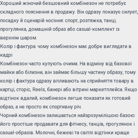
Хороший жіночий безшовний комбінезон не потребує
складного пояснення в продажу. Він одразу показує силует,
посадку й сценарій носіння: спорт, розтяжка, танці,
прогулянка, домашній образ або casual-комплект із
верхнім шаром.
Колір і фактура: чому комбінезон має добре виглядати в
кадрі
Комбінезон часто купують очима. На відміну від базової
майки або білизни, він займає більшу частину образу, тому
колір і фактура одразу впливають на сприйняття товару в
картці, сторіс, Reels, банері або вітрині маркетплейса. Якщо
відтінок вдалий, комбінезон легше показати як готовий
образ, а не просто як спортивну річ.
Чорний комбінезон залишається найзрозумілішою базою:
його простіше продавати для фітнесу, танців, прогулянок і
casual-образів. Молочні, бежеві та світлі відтінки краще