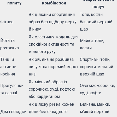
попиту
комбінезон
поруч
Як цілісний спортивний
Топи, кофти,
Фітнес
образ без підбору верху
базовий верхній
й низу
шар
Як еластичну модель для
Йога та
Майки, топи,
спокійної активності та
розтяжка
кофти
вільного руху
Танці й
Як річ, яка не розбиває
Спортивні топи,
активне
силует на окремий верх і
сорочки, вільний
носіння
низ
верхній шар
Як міський образ із
Прогулянки
Oversize-сорочки,
сорочкою, худі, кофтою
та casual
худі, кофти
або кардиганом
Як цілісну річ на кожен
Білизна, майки,
Дім і поїздки
день без складного
м’який верхній